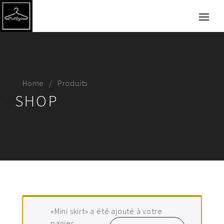
Home
Produits
SHOP
«Mini skirt» a été ajouté à votre
panier.