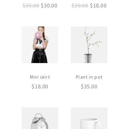
Le
Le
Le
Le
$
35.00
$
30.00
$
20.00
$
18.00
prix
prix
prix
prix
initial
actuel
initial
actuel
était :
est :
était :
est :
$35.00.
$30.00.
$20.00.
$18.00.
Mini skirt
Plant in pot
$
18.00
$
35.00