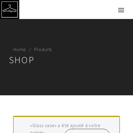
Home
Produits
SHOP
«Glass vase» a été ajouté à votre
panier.