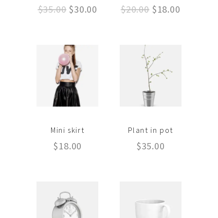
Le
Le
Le
Le
$
35.00
$
30.00
$
20.00
$
18.00
prix
prix
prix
prix
initial
actuel
initial
actuel
était :
est :
était :
est :
$35.00.
$30.00.
$20.00.
$18.00.
Mini skirt
Plant in pot
$
18.00
$
35.00