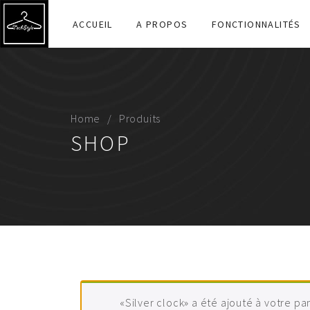
ACCUEIL
A PROPOS
FONCTIONNALITÉS
Home
Produits
SHOP
«Silver clock» a été ajouté à votre pan