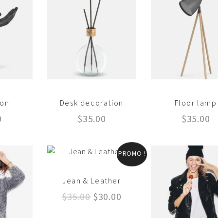
ion
Desk decoration
Floor lamp
0
$
35.00
$
35.00
PROMO !
Jean & Leather
Le
Le
$
35.00
$
30.00
prix
prix