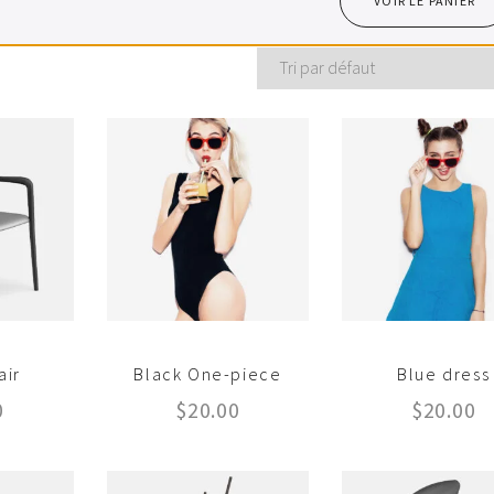
VOIR LE PANIER
air
Black One-piece
Blue dress
0
$
20.00
$
20.00