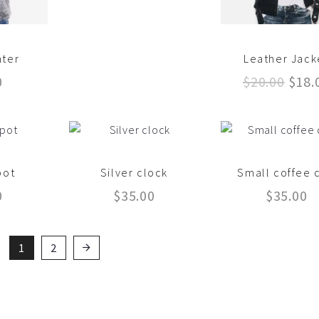
initial
actuel
était :
est :
$35.00.
$30.00.
ater
Leather Jack
Le
0
$
20.00
$
18.
prix
initi
était
$20.
pot
Silver clock
Small coffee 
0
$
35.00
$
35.00
1
2