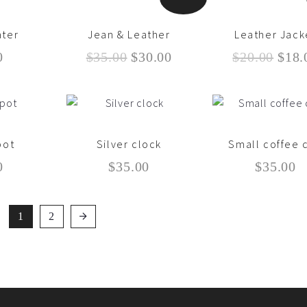
ater
Jean & Leather
Leather Jack
Le
Le
Le
0
$
35.00
$
30.00
$
20.00
$
18.
prix
prix
prix
initial
actuel
initi
était :
est :
était
$35.00.
$30.00.
$20.
pot
Silver clock
Small coffee 
0
$
35.00
$
35.00
1
2