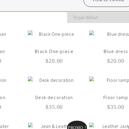
VOIR LE PANIER
air
Black One-piece
Blue dress
0
$
20.00
$
20.00
ion
Desk decoration
Floor lamp
0
$
35.00
$
35.00
PROMO !