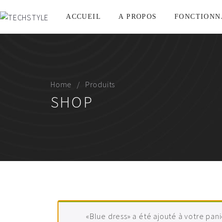
ACCUEIL
A PROPOS
FONCTIONN
Home
Produits
SHOP
«Blue dress» a été ajouté à votre pani