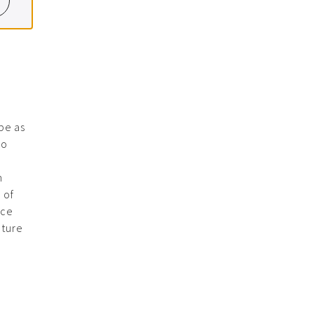
 be as
so
h
 of
nce
uture