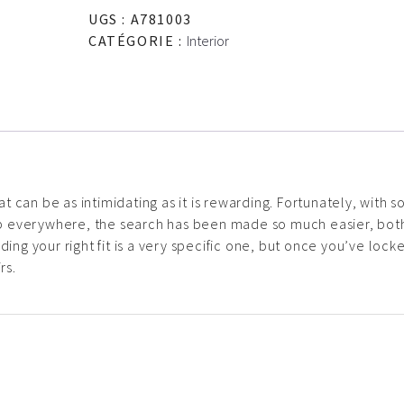
UGS :
A781003
CATÉGORIE :
Interior
at can be as intimidating as it is rewarding. Fortunately, with s
p everywhere, the search has been made so much easier, bot
ding your right fit is a very specific one, but once you’ve lock
rs.