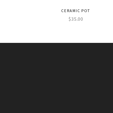
CERAMIC POT
$
35.00