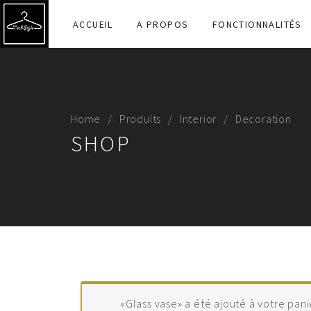
ACCUEIL
A PROPOS
FONCTIONNALITÉS
Home
Produits
Interior
Decoration
A PROPOS
SHOP
TECHSTYLE est une Solution (Ensemble de logiciels) de
– Une version PC (Ordinateur)
– Une version mobile
– D’autres applications utiles pour une bonne communi
«Glass vase» a été ajouté à votre pani