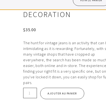
VOIR LE PANIER
DECORATION
$
35.00
The hunt for vintage jeans is an activity that can
intimidating as it is rewarding. Fortunately, with 
many vintage shops that have cropped up
everywhere, the search has been made so muc
easier, both online and in-store. The experience
finding your right fit is a very specific one, but o
you’ve locked it down, you can easily shop for f
pairs.
quantité
AJOUTER AU PANIER
de
Decoration